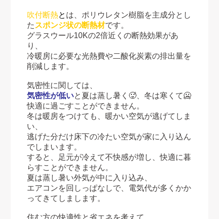
吹付断熱
と
は、ポリウレタン樹脂を主成分とし
た
スポンジ状の断熱材
です。
グラスウール10Kの2倍近くの断熱効果があ
り、
冷暖房に必要な光熱費や二酸化炭素の排出量を
削減します。
気密性に関しては、
気密性が低い
と夏は蒸し暑く🥵、冬は寒くて🥶
快適に過ごすことができません。
冬は暖房をつけても、暖かい空気が逃げてしま
い、
逃げた分だけ床下の冷たい空気が家に入り込ん
でしまいます。
すると、足元が冷えて不快感が増し、快適に暮
らすことができません。
夏は蒸し暑い外気が中に入り込み、
エアコンを回しっぱなしで、電気代が多くかか
ってきてしまします。
住む方の快適性と省エネを考えて、