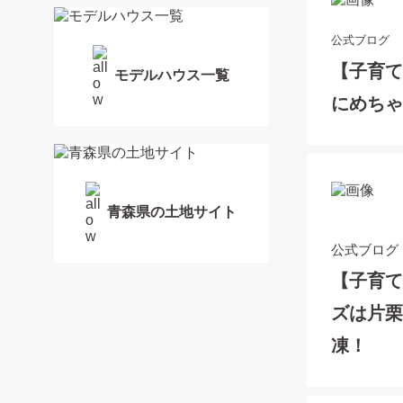
公式ブログ
【子育
モデルハウス一覧
にめち
青森県の土地サイト
公式ブログ
【子育
ズは片
凍！