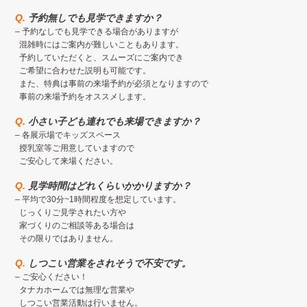
Q.
予約無しでも見学できますか？
– 予約なしでも見学できる場合がありますが
混雑時にはご案内が難しいこともあります。
予約していただくと、スムーズにご案内でき
ご希望に合わせた説明も可能です。
また、特典は事前の来場予約が必須となりますので
事前の来場予約をオススメします。
Q.
小さい子ども連れでも来場できますか？
– 各展示場でキッズスペース
授乳室等ご用意していますので
ご安心して来場ください。
Q.
見学時間はどれくらいかかりますか？
– 平均で30分~1時間程度を想定しています。
じっくりご見学されたい方や
家づくりのご相談等ある場合は
その限りではありません。
Q.
しつこい営業をされそうで不安です。
– ご安心ください！
タナカホームでは無理な営業や
しつこい営業活動は行いません。