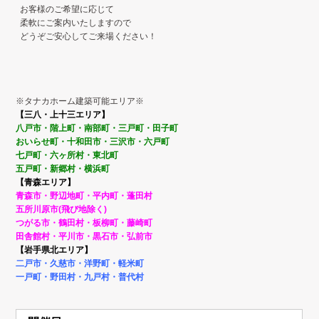
お客様のご希望に応じて
柔軟にご案内いたしますので
どうぞご安心してご来場ください！
※タナカホーム建築可能エリア※
【三八・上十三エリア】
八戸市・階上町・南部町・
三戸町・田子町
おいらせ町・
十和田市・三沢市・六戸町
七戸町・
六ヶ所村・東北町
五戸町・新郷村・横浜町
【青森エリア】
青森市・野辺地町・平内町・蓬田村
五所川原市(飛び地除く)
つがる市・鶴田村・板柳町・藤崎町
田舎館村・平川市・黒石市・弘前市
【岩手県北エリア】
二戸市・久慈市・洋野町・
軽米町
一戸町・野田村・九戸村・普代村