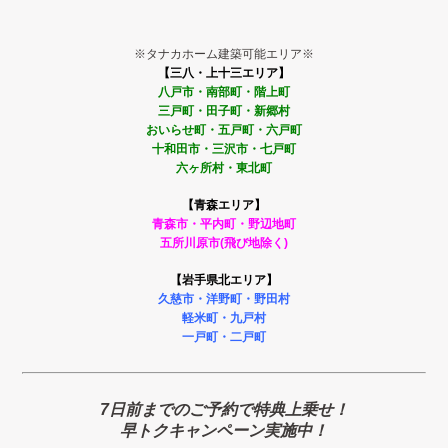
※タナカホーム建築可能エリア※
【三八・上十三エリア】
八戸市・南部町・階上町
三戸町・田子町・新郷村
おいらせ町・五戸町・六戸町
十和田市・三沢市・七戸町
六ヶ所村・東北町
【青森エリア】
青森市・平内町・野辺地町
五所川原市(飛び地除く)
【岩手県北エリア】
久慈市・洋野町・野田村
軽米町・九戸村
一戸町・二戸町
7日前までのご予約で特典上乗せ！
早トクキャンペーン実施中！