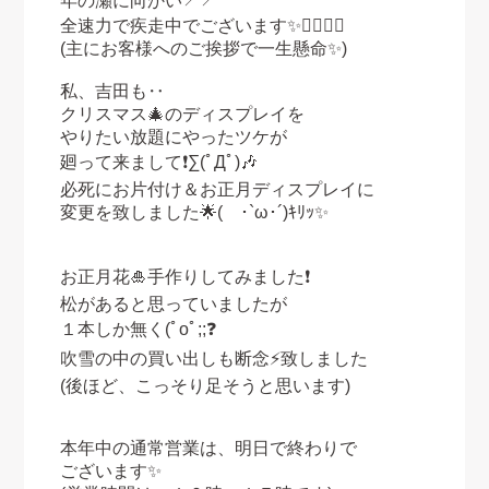
年の瀬に向かい↗︎↗︎
全速力で疾走中でございます✨🏃‍♀️🏃‍♂️
(主にお客様へのご挨拶で一生懸命✨)
私、吉田も‥
クリスマス🎄のディスプレイを
やりたい放題にやったツケが
廻って来まして❗️∑(ﾟДﾟ)🎶
必死にお片付け＆お正月ディスプレイに
変更を致しました🌟( ･`ω･´)ｷﾘｯ✨
お正月花🎍手作りしてみました❗️
松があると思っていましたが
１本しか無く
(ﾟoﾟ;;❓
吹雪の中の買い出しも断念⚡️致しました
(後ほど、こっそり足そうと思います)
本年中の通常営業は、明日で終わりで
ございます✨