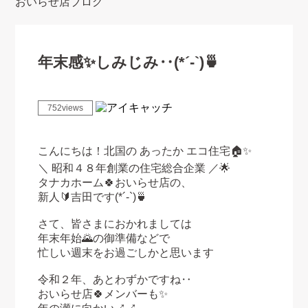
おいらせ店ブログ
年末感✨しみじみ‥(*´-`)🍵
752views
こんにちは！北国の あったか エコ住宅🏠✨
＼ 昭和４８年創業の住宅総合企業 ／🌟
タナカホーム🍀おいらせ店の、
新人🔰吉田です(*´-`)
🍵
さて、皆さまにおかれましては
年末年始🌄の御準備などで
忙しい週末をお過ごしかと思います
令和２年、あとわずかですね‥
おいらせ店🍀メンバーも✨