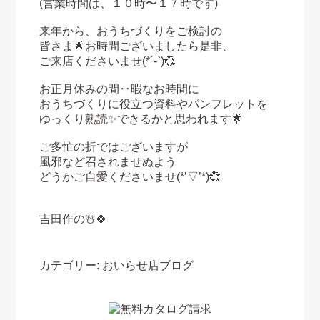
(営業時間は、１０時〜１７時です)
来年から、おうちづくりをご検討の
皆さま🌟お時間ございましたら是非、
ご来店くださいませ(*´-`)💞
お正月休みの間‥暇なお時間に
おうちづくりに役立つ資料やパンフレットを
ゆっくり熟読✨できるかと思われます🌟
ご多忙の折ではございますが
風邪など召されませぬよう
どうかご自愛くださいませ
(*’▽’*)💞
吉田作の☃️🍀
カテゴリー:
おいらせ店ブログ