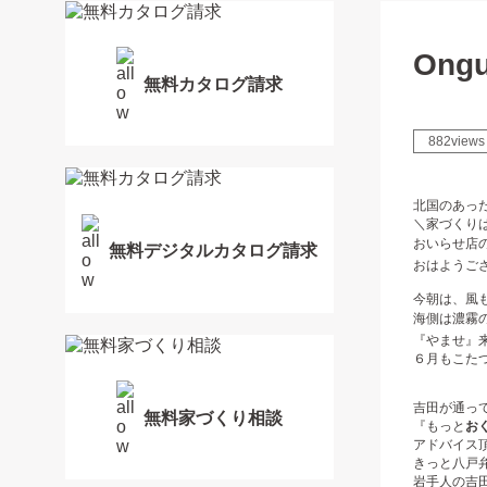
Ong
無料カタログ請求
882views
北国のあった
＼家づくりは
おいらせ店の吉
無料デジタルカタログ請求
おはようご
今朝は、風
海側は濃霧
『やませ』来
６月もこたつ
吉田が通っ
無料家づくり相談
『もっと
お
アドバイス頂き
きっと八戸弁
岩手人の吉