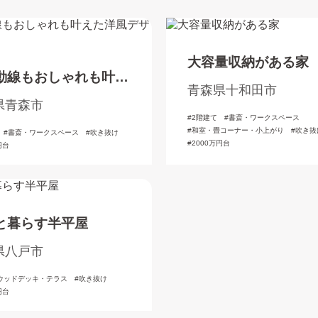
大容量収納がある家
動線もおしゃれも叶え
青森県十和田市
風デザインの家
県青森市
2階建て
書斎・ワークスペース
和室・畳コーナー・小上がり
吹き抜
書斎・ワークスペース
吹き抜け
2000万円台
円台
と暮らす半平屋
県八戸市
ウッドデッキ・テラス
吹き抜け
円台