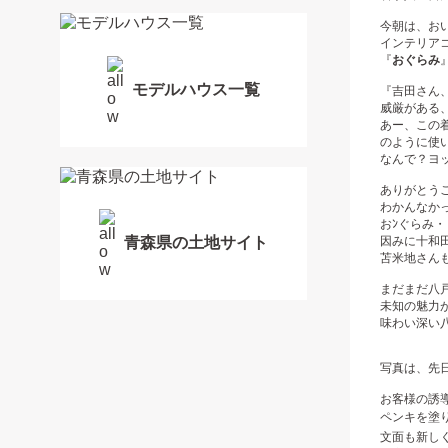
今朝は、お
インテリア
『
おぐらみ
モデルハウス一覧
『吉田さん
威厳がある
あー、この
のように使
なんで？ヨッ
ありがとうご
わかんなかっ
おﾝぐらみ
因みに十和
青森県の土地サイト
苫米地さんも
まだまだ八
未知の魅力
味わい深い
写真は、先
お客様の誘
ペンキを塗り
文面も新しく