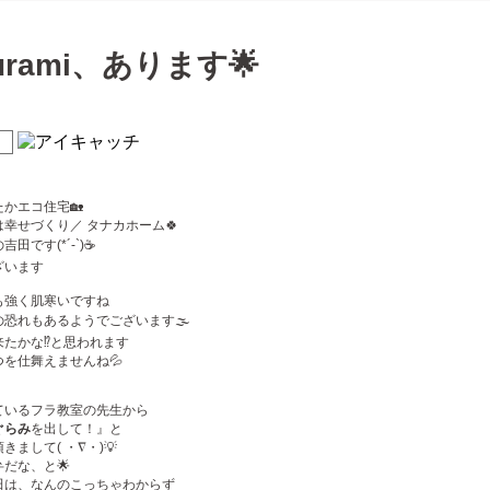
urami、あります🌟
かエコ住宅🏡
幸せづくり／ タナカホーム🍀
田です(*´-`)☕️
ざいます
も強く肌寒いですね
の恐れもあるようでございます🌫
たかな⁉️と思われます
を仕舞えませんね💦
ているフラ教室の先生から
ぐらみ
を出して！』と
まして( ・∇・)💡
だな、と🌟
田は、なんのこっちゃわからず