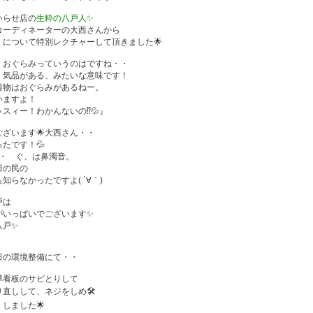
いらせ店の
生粋の八戸人✨
コーディネーターの大西さんから
』について特別レクチャーして頂きました🌟
、おぐらみっていうのはですね・・
、気品がある、みたいな意味です！
着物はおぐらみがあるねー。
いますよ！
スィー！わかんないの⁉️💦』
ざいます🌟大西さん・・
たです！💦
・・ ぐ、は鼻濁音。
田の民の
知らなかったですよ( ´∀｀)
戸は
がいっぱいでございます✨
八戸✨
日の環境整備にて・・
導看板のサビとりして
直しして、ネジをしめ🛠
しました🌟