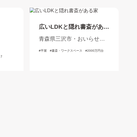
広いLDKと隠れ書斎がある
家
青森県三沢市・おいらせ
町・三戸郡
平屋
書斎・ワークスペース
2000万円台
け