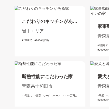
こだわりのキッチンがある
家事
家
岩手エリア
た洋
青森
2階建て
2000万円台
2階建て
3000万
断熱性能にこだわった家
愛犬
青森県十和田市
青森
2階建て
書斎・ワークスペース
2000万円台
平屋
2000万