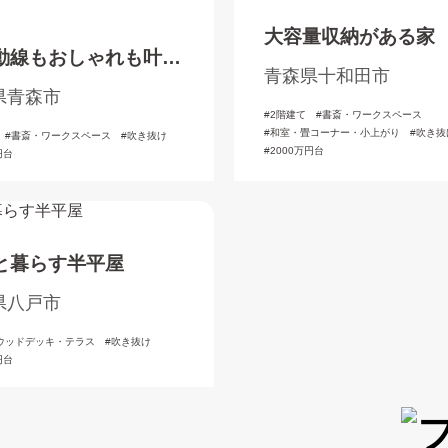
大容量収納がある家
動線もおしゃれも叶え
青森県十和田市
風デザインの家
県青森市
2階建て
書斎・ワークスペース
和室・畳コーナー・小上がり
吹き抜
書斎・ワークスペース
吹き抜け
2000万円台
円台
と暮らす半平屋
県八戸市
ウッドデッキ・テラス
吹き抜け
円台