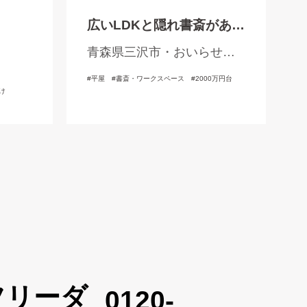
広いLDKと隠れ書斎がある
家
青森県三沢市・おいらせ
町・三戸郡
平屋
書斎・ワークスペース
2000万円台
け
0120-