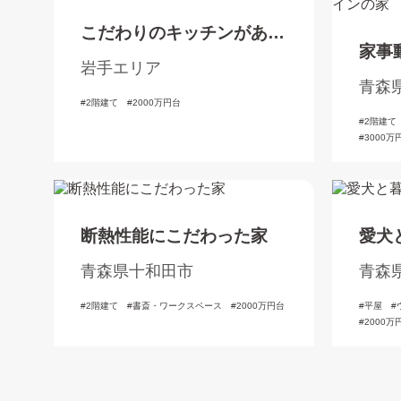
こだわりのキッチンがある
家事
家
岩手エリア
た洋
青森
2階建て
2000万円台
2階建て
3000万
断熱性能にこだわった家
愛犬
青森県十和田市
青森
2階建て
書斎・ワークスペース
2000万円台
平屋
2000万