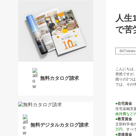
人生
で苦
847views
こんにちは
突然ですが
無料カタログ請求
残りの2つは
では、その
●
住宅資金
住宅金融支援
維持費など
●
教育資金
文部科学省
無料デジタルカタログ請求
万円
、すべて
●
老後資金