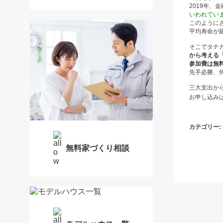
2019年、
いわれてい
このように
平均寿命が
そこでタナ
から考える
参加費は無
先手必勝、
三大支出か
お申し込み
カテゴリー:
無料家づくり相談