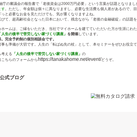
金融庁の審議会の報告書で「老後資金は2000万円必要」という言葉が話題となりま
ます
。ただし、年金額は個々に異なりますし、必要な生活費も個人差があるので、目
ざっと必要なお金を見ただけでも、気が重くなりますよね。
延びて、超高齢社会となった日本において、残念ながら「老後の金融破綻」の話題を
カホームは、ご縁をいただき、当社でマイホームを建てていただいた方が生涯にわた
「人生の後半で苦労しない家づくり講座」
を開催
しています。
料。完全予約制の個別相談会です。
何事も準備が大切です。人生の「転ばぬ先の杖」として、本セミナーをぜひお役立て
ら考える
「人生の後半で苦労しない家づくり講座」
の
https://tanakahome.net/event/
はこちらのフォームから
どうぞ。
公式ブログ