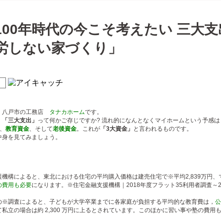
100年時代の今こそ考えたい 三大
労しない家づくり」
、八戸市の工務店
タナカホーム
です。
、
「三大支出」
って何かご存じですか? 流れ的になんとなくマイホームという予感
、
教育資金
、そして
老後資金
。これが
「3大資金」
と言われるものです。
中身を見てみましょう。
機構によると、東北における住宅の平均購入価格は建売住宅で※平均2,839万円、マ
の費用も必要
になります。※住宅金融支援機構｜2018年度フラット35利用者調査～2
の※調査によると、子どもが大学卒業までに各家庭が負担する平均的な教育費は，
公
私立の場合は約 2,300 万円に上るとされています。このほかに習い事や塾の費用