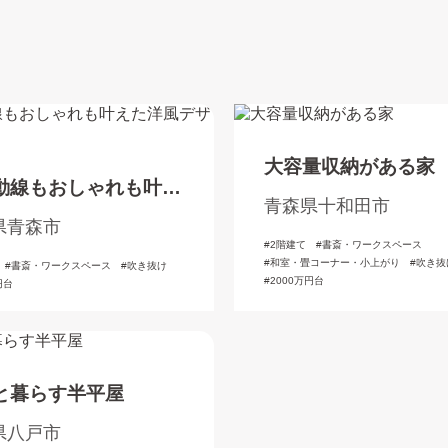
大容量収納がある家
動線もおしゃれも叶え
青森県十和田市
風デザインの家
県青森市
2階建て
書斎・ワークスペース
和室・畳コーナー・小上がり
吹き抜
書斎・ワークスペース
吹き抜け
2000万円台
円台
と暮らす半平屋
県八戸市