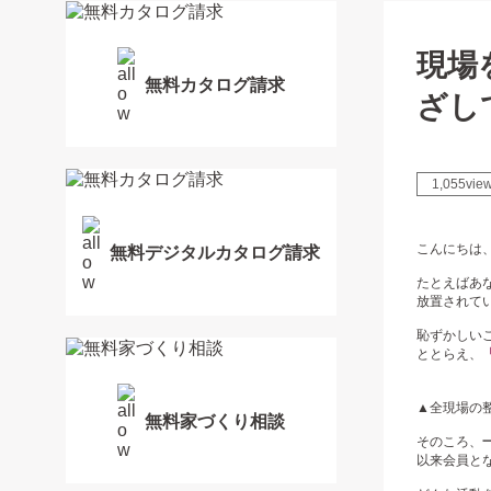
現場
無料カタログ請求
ざし
1,055vie
こんにちは
無料デジタルカタログ請求
たとえばあ
放置されて
恥ずかしい
ととらえ、
▲全現場の
無料家づくり相談
そのころ、
以来会員と