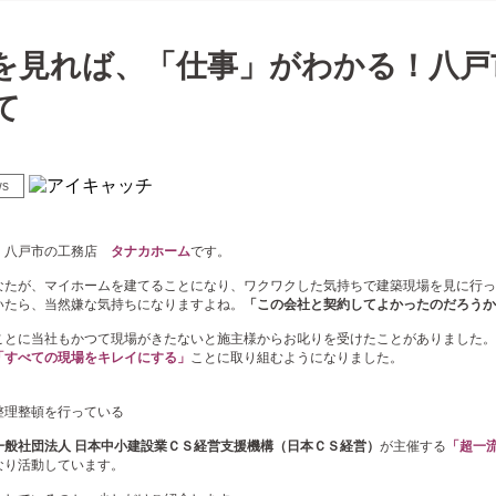
を見れば、「仕事」がわかる！八戸
て
ws
、八戸市の工務店
タナカホーム
です。
なたが、マイホームを建てることになり、ワクワクした気持ちで建築現場を見に行っ
いたら、当然嫌な気持ちになりますよね。
「この会社と契約してよかったのだろうか
ことに当社もかつて現場がきたないと施主様からお叱りを受けたことがありました。
「すべての現場をキレイにする」
ことに取り組むようになりました。
整理整頓を行っている
一般社団法人 日本中小建設業ＣＳ経営支援機構（日本ＣＳ経営）
が主催する
「超一
なり活動しています。