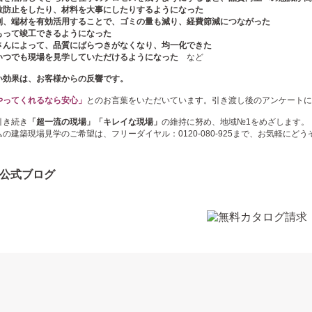
散防止をしたり、材料を大事にしたりするようになった
別、端材を有効活用することで、ゴミの量も減り、経費節減につながった
もって竣工できるようになった
さんによって、品質にばらつきがなくなり、均一化できた
いつでも現場を見学していただけるようになった
など
い効果は、お客様からの反響です。
やってくれるなら安心」
とのお言葉をいただいています。引き渡し後のアンケートに
引き続き
「超一流の現場」「キレイな現場」
の維持に努め、地域№1をめざします。
の建築現場見学のご希望は、フリーダイヤル：0120-080-925まで、お気軽にどう
公式ブログ