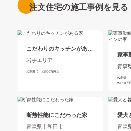
注文住宅の施工事例を見る
こだわりのキッチンがある
家事
家
岩手エリア
た洋
青森
2階建て
2000万円台
2階建て
3000万
断熱性能にこだわった家
愛犬
青森県十和田市
青森