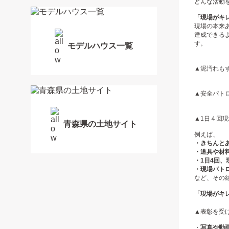
どんな活動
「現場がキ
現場の本来
達成できる
す。
モデルハウス一覧
▲泥汚れも
▲安全パト
▲1日４回
青森県の土地サイト
例えば、
・きちんと
・道具や材
・1日4回
・現場パト
など、その
「現場がキ
▲
表彰を受
・
写真や動