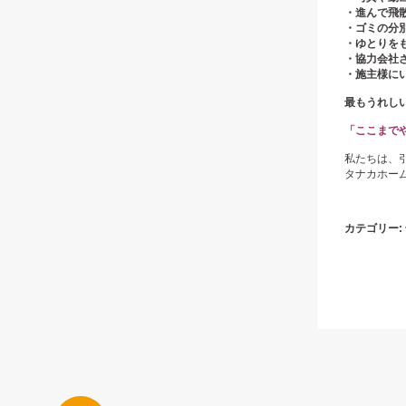
・進んで飛
・ゴミの分
・ゆとりを
・協力会社
・施主様に
最もうれし
「ここまで
私たちは、
タナカホーム
カテゴリー: