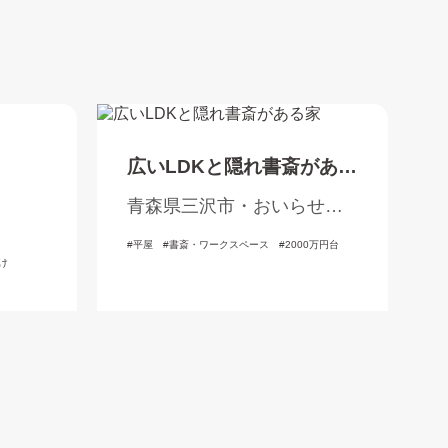
広いLDKと隠れ書斎がある
家
青森県三沢市・おいらせ
町・三戸郡
平屋
書斎・ワークスペース
2000万円台
け