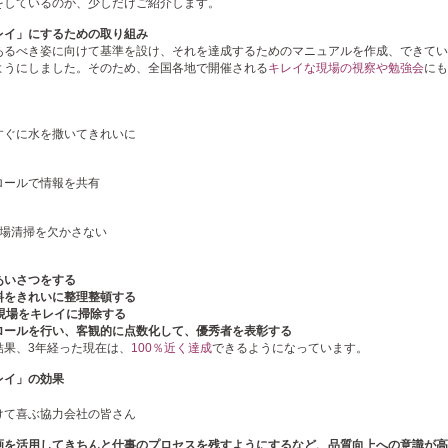
をしているのか、少しだけご紹介します。
レイ」にするための取り組み
あるべき姿に向けて基準を設け、それを達成するためのマニュアルを作成、できてい
ようにしました。そのため、全国各地で開催される
キレイな現場の視察や勉強会
にも
すぐに水を撒いてきれいに
ロールで情報を共有
現場清掃を欠かさない
あいさつをする
料をきれいに整理整頓する
、現場をキレイに掃除する
ロールを行い、客観的に点数化して、優秀者を表彰する
結果、3年経った現在は、
100％近く達成
できるようになっています。
レイ」の効果
けて喜ぶ協力会社の皆さん
画を活用してきちんと仕事のプロセスを残すようにするなど、品質向上への意識が高