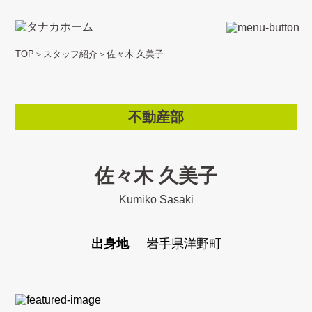
TOP
＞
スタッフ紹介
＞
佐々木 久美子
不動産部
佐々木 久美子
Kumiko Sasaki
出身地
岩手県洋野町