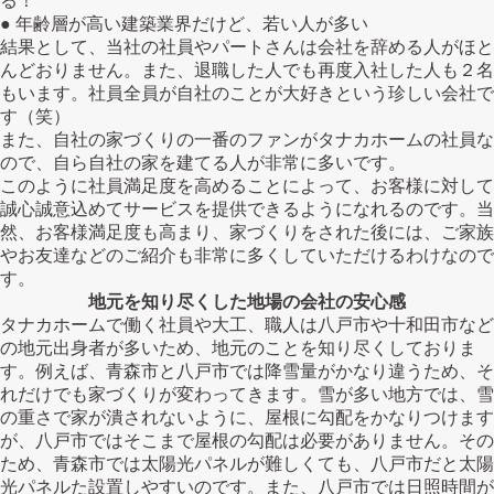
る！
● 年齢層が高い建築業界だけど、若い人が多い
結果として、当社の社員やパートさんは会社を辞める人がほと
んどおりません。また、退職した人でも再度入社した人も２名
もいます。社員全員が自社のことが大好きという珍しい会社で
す（笑）
また、自社の家づくりの一番のファンがタナカホームの社員な
ので、自ら自社の家を建てる人が非常に多いです。
このように社員満足度を高めることによって、お客様に対して
誠心誠意込めてサービスを提供できるようになれるのです。当
然、お客様満足度も高まり、家づくりをされた後には、ご家族
やお友達などのご紹介も非常に多くしていただけるわけなので
す。
地元を知り尽くした地場の会社の安心感
タナカホームで働く社員や大工、職人は八戸市や十和田市など
の地元出身者が多いため、地元のことを知り尽くしておりま
す。例えば、青森市と八戸市では降雪量がかなり違うため、そ
れだけでも家づくりが変わってきます。雪が多い地方では、雪
の重さで家が潰されないように、屋根に勾配をかなりつけます
が、八戸市ではそこまで屋根の勾配は必要がありません。その
ため、青森市では太陽光パネルが難しくても、八戸市だと太陽
光パネルた設置しやすいのです。また、八戸市では日照時間が