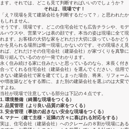
ます。それでは、どこも見て判断すればいいのでしょうか？
それは、現場です！
「え？現場を見て建築会社を判断するだって？」と思われたか
もしれません。
そうです。現場です。どこの住宅会社でも広告チラシや、モデ
ルハウスや、営業マンは表の顔です。本当の姿は現場に全て現
れます。お客様の大切な家をどれだけ大切に扱っているかどう
かを見られる場所は唯一現場しかないのです。その現場さえ見
れば、どれだけその住宅会社（建築会社）が家づくりを真摯に
取り組んでいるのかが一発でわかります。
永く住み続ける家に住みたいと思っているのなら、末長く付き
合ってくれる住宅会社（建築会社）を選んでください。信用で
きない建築会社で家を建ててしまった場合、将来、リフォーム
や増改築などをする際に、また別の建築会社を選ぶのは大変で
すよね。
当社が現場で注意している部分は下記の４点です。
1. 環境整備（綺麗な現場をつくる）
2. 品質管理（より良い品質の家をつくる）
3. 安全管理（事故の起きない安全な現場をつくる）
4. マナー（建て主様・近隣の方々に喜ばれる対応をする）
実は、住宅会社（建築会社）へのクレームの８割が現場にある