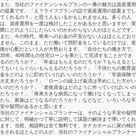
また、当社のファイナンシャルプランの一番の魅力は資産運用
の提案です。「え？ライフプランの話で資産運用の提案までし
てくれるの？」と思う人もいるかもしれませんね。多くの人
は、資産運用を一度は検討したことがあるかと思いますが、実
際にどのようにしたらいいのかわからない人がほとんどです。
また、今の時代、将来へのお金の不安がない人はほとんどおり
ません。このまま、ただ働いて預貯金をしているだけでは、老
後が心配だという人が大勢おります。「自分たちの働き方で、
35年、40年間もの住宅ローンを果たして完済することができ
るのだろうか？」「年金はもらえるのだろうか？もらえるとし
てもいくらぐらいもらえるのだろうか？」「子供たちの教育資
金をどのように貯めていけばいいのだろうか？」「学資保険で
大丈夫だろうか？」「ローンの繰上げ返済は早めにした方がい
いのだろうか？」「老後資金はどのように作っていけばいいの
だろうか？」「将来大きな病気になって働けなくなってしまっ
たら、家族はどうなるのだろうか？」などなど、いろいろな不
安や疑問があるかと思います。
当社のファイナンシャルプランナーは、そのような不安や疑問
に対して、明確かつ丁寧に説明して課題の解決まで導いてくれ
ます。当然、相談料は全て無料です。タナカホームに家の検討
をされるほとんどの人が、当社のファイナンシャルプランナー