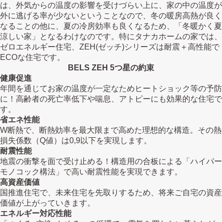
は、外気からの温度の影響を受けづらい上に、家の中の温度が
外に逃げる率が少ないということなので、冬の暖房高熱が良く
なることの他に、夏の冷房効率も良くなるため、「冬暖かく夏
涼しい家」となるわけなのです。特にタナカホームの家では、
ゼロエネルギー住宅、ZEH(ゼッチ)シリーズは耐震＋高性能で
ECOな住宅です。
BELS ZEH 5つ星の約束
健康促進
年間を通じてお家の温度が一定なためヒートショック等の予防
に！高齢者の死亡率低下や喘息、アトピーにも効果的な住宅で
す。
省エネ性能
W断熱で、断熱効率を最大限まで高めた理想的な構造。その熱
損失係数（Q値）は0,9以下を実現します。
耐震性能
地震の衝撃を面で受け止める！構造用の合板による「ハイパー
モノコック構法」で高い耐震性能を実現できます。
高資産価値
国推進住宅で、未来住宅を先取りするため、将来ご自宅の資産
価値が上がっていきます。
エネルギー対応性能