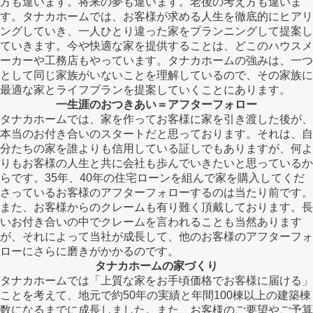
方も違います。将来の夢も違います。老後の考え方も違いま
す。タナカホームでは、お客様が求める人生を徹底的にヒアリ
ングしていき、一人ひとり違った家をプランニングして提案し
ていきます。今や快適な家を提供することは、どこのハウスメ
ーカーや工務店もやっています。タナカホームの強みは、一つ
として同じ家族がいないことを理解しているので、その家族に
最適な家とライフプランを提案していくことにあります。
一生涯のおつきあい＝アフターフォロー
タナカホームでは、家を作ってお客様に家を引き渡した後が、
本当のお付き合いのスタートだと思っております。それは、自
分たちの家を誰よりも信用している証しでもありますが、何よ
りもお客様の人生と共に会社も歩んでいきたいと思っているか
らです。35年、40年の住宅ローンを組んで家を購入してくだ
さっているお客様のアフターフォローするのは当たり前です。
また、お客様からのクレームも有り難く頂戴しております。長
いお付き合いの中でクレームを言われることも当然あります
が、それによって当社が成長して、他のお客様のアフターフォ
ローにさらに磨きがかかるのです。
タナカホームの家づくり
タナカホームでは「上質な家をお手頃価格でお客様に届ける」
ことを考えて、地元で約50年の実績と年間100棟以上の建築棟
数になるまでに成長しました。また、お客様のご要望やご予算