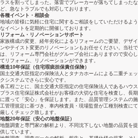
ラスを割ってしまった。落雷でブレーカーが落ちてしまったな
ど、急なトラブルでも対応しております。
各種イベント・相談会
地域の皆様に気軽に住宅に関するご相談をしていただけるよう
なイベントを定期的に開催しております。
リフォーム・リノベーションサポート
家族構成の変更、経年劣化によるリフォームのご要望、デザイ
ンやテイスト変更のリノベーションもお任せください。当社で
は、リフォーム専門会社がグループ会社にありますので安心し
てリフォーム、リノベーションができます。
構造10年保証（住宅瑕疵担保責任保険）
国土交通大臣指定の保険法人とタナカホームによる二重チェッ
クシステムでさらに安心です。
各工程ごとに、国土交通大臣指定の住宅保険法人であるハウス
プラス住宅保証株式会社がお客様の大切な住宅を検査し、長期
に渡って「安心」を保証します。また、品質管理システムの施
工管理規定に基づき、車内検査員・現場監督が工種別検査にて
厳しくチェック致します。
地盤20年保証（安心の地盤保証）
地盤調査と専門家の解析より、不同沈下しない地盤の品質を提
供しています。