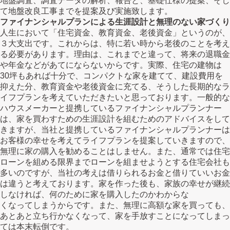
地盤調査、調査データの解析、報告と、基礎仕様の提案、そし
て地盤改良工事までを提案及び実施致します。
ファイナンシャルプランによる生涯設計と無理のない家づくり
人生において「住宅資金、教育資金、老後資金」というのが、
３大支出です。これからは、特に若い時から老後のことを考え
る必要があります。理由は、これまでと違って、将来の退職金
や年金などがあてにならないからです。実際、住宅の建物は
30坪もあれば十分で、コンパクトな家を建てて、建設費用を
抑えた分、教育資金や老後資金に充てる、そうした長期的なラ
イフプランを考えていただきたいと思っております。一般的な
ハウスメーカーと提携しているファイナンシャルプランナー
は、家を買わすための生涯設計を組むためのアドバイスをして
きますが、当社と提携しているファイナンシャルプランナーは
お客様の幸せを考えてライフプランを提案していきますので、
無理に家の購入を勧めることはしません。また、通常では住宅
ローンを組める限界までローンを組ませようとする住宅会社も
多いのですが、当社の考えは借りられるお金と借りていいお金
は違うと考えております。家を作った後も、家族の幸せが継続
しなければ、何のために家を購入したのかわからな
くなってしまうからです。また、無理に高額な家を買っても、
あとあと立ち行かなくなって、家を手放すことになってしまっ
ては本末転倒です。