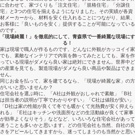
に合わせて、家づくりも「注文住宅」「規格住宅」「分譲住
宅」と3つの住宅を揃えるようになりました。その実績が各資
材メーカーから、材料を安く仕入れることにつながり、結果、
お客様に「良いものを安く」提供することが可能になっている
のです。
「現場綺麗！」を徹底的にして、青森県で一番綺麗な現場にす
る！
家は現場で職人が作るものです。どんなに外観がカッコイイ家
でも、素敵なインテリアで内装を飾ってみたとしても、家を作
っている現場がダメなら良い家は絶対にできません。世界中ど
の産業を見ても、製造現場がダメなら良い商品や製品はできま
せん。
同じお金を払って、家を建てるなら、「現場が綺麗な家」の方
がいいと思いませんか？
住宅会社を選ぶ時に、「A社は外観がおしゃれで素敵」「B社
は担当者の説明が丁寧でわかりやすい」「C社は値段が安い」
「D社は家の性能が良くて冬でも暖かくて光熱費が安く抑えら
れる」「E社はキッチンや洗面所などの生活動線が良くて家事
が効率よくなりそう」などなど、いろいろな住宅会社があって
迷うことも多いかと思います。どの住宅会社も当然、自社の良
さをアピールしてきますから、迷ってしまうのも当然かと思い