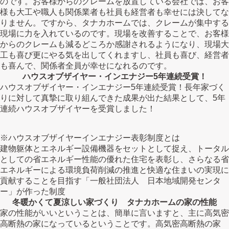
のです。お客様からのクレームを放置している会社では、お客
様も大工や職人も関係業者も社員も経営者も幸せには決してな
りません。ですから、タナカホームでは、クレームが集中する
現場に力を入れているのです。現場を改善することで、お客様
からのクレームも減るどころか感謝されるようになり、現場大
工も喜び更にやる気を出してくれますし、社員も喜び、経営者
も喜んで、関係者全員が幸せになれるのです。
ハウスオブザイヤー・インエナジー5年連続受賞！
ハウスオブザイヤー・インエナジー5年連続受賞！長年家づく
りに対して真摯に取り組んできた成果が出た結果として、5年
連続ハウスオブザイヤーを受賞しました！
※ハウスオブザイヤーインエナジー表彰制度とは
建物躯体とエネルギー設備機器をセットとして捉え、トータル
としての省エネルギー性能の優れた住宅を表彰し、さらなる省
エネルギーによる環境負荷削減の推進と快適な住まいの実現に
貢献することを目指す「一般社団法人 日本地域開発センタ
ー」が作った制度
冬暖かくて夏涼しい家づくり タナカホームの家の性能
家の性能がいいということは、簡単に言いますと、主に高気密
高断熱の家になっているということです。高気密高断熱の家