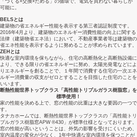
「つくる×交換×ためる」の循環で、電気を買わない暮らしが
可能に。
BELSとは
建築物の省エネルギー性能を表示する第三者認証制度です。
2016年4月より、建築物のエネルギー消費性能の向上に関する
法律（建築物省エネ法）において、不動産事業者等は建築物の
省エネ性能を表示するように努めることが求められています。
ZEHとは
快適な室内環境を保ちながら、住宅の高断熱化と高断熱設備に
より、できる限りの省エネルギーに努め、太陽光発電などによ
りエネルギーを創ることで、１年間で消費する住宅の一次エネ
ルギー消費量の収支がゼロとすることを目指した住宅のことを
いいます。
断熱性能世界トップクラス「高性能トリプルガラス樹脂窓」を
標準使用！
家の性能を決める上で、窓の性能の比重は大きな要因の一つで
す。
タナカホームでは、断熱性能世界トップクラスの「高性能トリ
プルガラス樹脂窓APW ®︎430」が標準仕様となっております。
窓の性能が高いということは、外気の影響を受けにくいため、
室内温度の変化が少なく、1年中快適な室内環境を保つことが