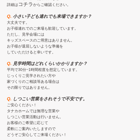
コチラ
詳細は
からご確認ください。
Q.
小さい子ども連れでも来場できますか？
大丈夫です。
お子様連れでのご来場も歓迎しています。
ただし、見学会場には
キッズスペースのご用意はありません。
お子様が退屈しないような準備を
していただけると幸いです。
Q.
見学時間はどれくらいかかりますか？
平均で30分~1時間程度を想定しています。
じっくりご見学されたい方や
家づくりのご相談等ある場合は
その限りではありません。
Q.
しつこい営業をされそうで不安です。
ご安心ください！
タナカホームでは無理な営業や
しつこい営業活動は行いません。
お客様のご希望に応じて
柔軟にご案内いたしますので
どうぞご安心してご来場ください！