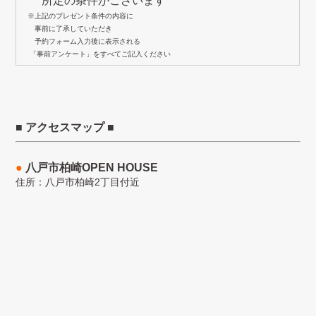
所定の条件がございます
※上記のプレゼント条件の内容に
事前に了承していただき
予約フォーム入力後に表示される
「事前アンケート」をすべてご記入ください
■ アクセスマップ ■
●
八戸市柏崎OPEN HOUSE
住所：八戸市柏崎2丁目付近