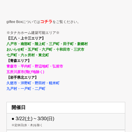
コチラ
giftee Boxについては
をご覧ください。
※タナカホーム建築可能エリア※
【三八・上十三エリア】
八戸市・南部町・階上町・
三戸町・田子町・新郷村
おいらせ町・五戸町・六戸町・
十和田市・三沢市
七戸町・
六ヶ所村・東北町
【青森エリア】
青森市・平内町・野辺地町・弘前市
五所川原市(飛び地除く)
【岩手県北エリア】
久慈市・洋野町・野田村・
軽米町
九戸村・
一戸町・二戸町
開催日
● 3/22(土) ~ 3/30(日)
※定休日(水・木)を除く