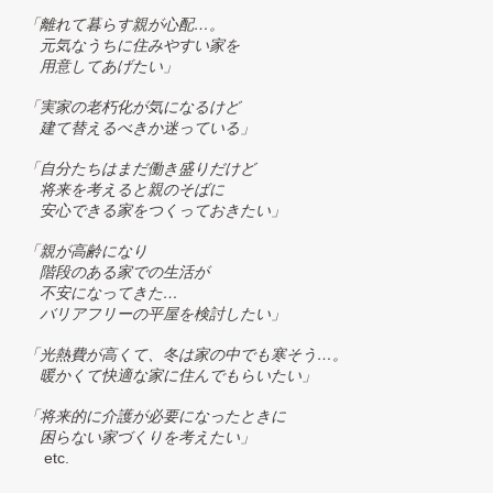
「離れて暮らす親が心配…。
元気なうちに住みやすい家を
用意してあげたい」
「実家の老朽化が気になるけど
建て替えるべきか迷っている」
「自分たちはまだ働き盛りだけど
将来を考えると親のそばに
安心できる家をつくっておきたい」
「親が高齢になり
階段のある家での生活が
不安になってきた…
バリアフリーの平屋を検討したい」
「光熱費が高くて、冬は家の中でも寒そう…。
暖かくて快適な家に住んでもらいたい」
「将来的に介護が必要になったときに
困らない家づくりを考えたい」
etc.