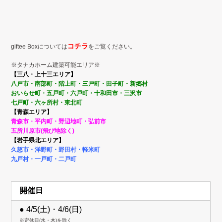
コチラ
giftee Boxについては
をご覧ください。
※タナカホーム建築可能エリア※
【三八・上十三エリア】
八戸市・南部町・階上町・
三戸町・田子町・新郷村
おいらせ町・五戸町・六戸町・
十和田市・三沢市
七戸町・
六ヶ所村・東北町
【青森エリア】
青森市・平内町・野辺地町・弘前市
五所川原市(飛び地除く)
【岩手県北エリア】
久慈市・洋野町・野田村・
軽米町
九戸村・
一戸町・二戸町
開催日
● 4/5(土)・4/6(日)
※定休日(水・木)を除く