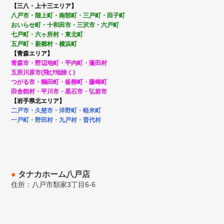
【三八・上十三エリア】
八戸市・階上町・南部町・
三戸町・田子町
おいらせ町・
十和田市・三沢市・六戸町
七戸町・
六ヶ所村・東北町
五戸町・新郷村・横浜町
【青森エリア】
青森市・野辺地町・平内町・蓬田村
五所川原市(飛び地除く)
つがる市・鶴田町・板柳町・藤崎町
田舎館村・平川市・黒石市・弘前市
【岩手県北エリア】
二戸市・久慈市・洋野町・
軽米町
一戸町・野田村・九戸村・普代村
●
タナカホーム八戸店
住所：
八戸市類家3丁目6-6