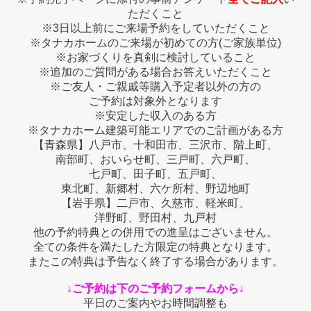
ただくこと
※3日以上前にご来場予約をしていただくこと
※タナカホームのご来場が初めての方(ご家族単位)
※お家づくりを真剣に検討していること
※追加のご質問がある場合お答えいただくこと
※ご友人・ご親戚等購入予定者以外の方の
ご予約は対象外となります
※安定した収入のある方
※タナカホーム建築可能エリアでのご計画がある方
【青森県】八戸市、十和田市、三沢市、階上町、
南部町、おいらせ町、三戸町、六戸町、
七戸町、田子町、五戸町、
東北町、新郷村、六ケ所村、野辺地町
【岩手県】二戸市、久慈市、軽米町、
洋野町、野田村、九戸村
他の予約特典との併用での進呈はございません。
全ての条件を満たした方限定の特典となります。
またこの特典は予告なく終了する場合があります。
↓ご予約は下のご予約フォームから↓
平日のご案内やお時間調整も