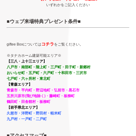
いずれかをご記入ください
■ウェブ来場特典プレゼント条件■
コチラ
giftee Boxについては
をご覧ください。
※タナカホーム建築可能エリア※
【三八・上十三エリア】
八戸市・南部町・階上町・
三戸町・田子町・新郷村
おいらせ町・五戸町・六戸町・
十和田市・三沢市
七戸町・
六ヶ所村・東北町
【青森エリア】
青森市・平内町・野辺地町・弘前市・黒石市
五所川原市(飛び地除く)・藤崎町・板柳町
鶴田町・田舎館村・板柳町
【岩手県北エリア】
久慈市・洋野町・野田村・
軽米町
九戸村・
一戸町・二戸町
■アクセスマップ■