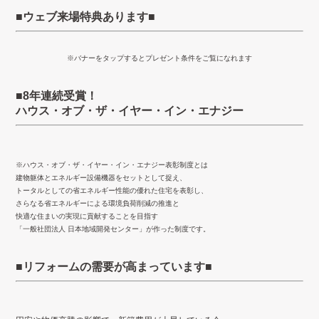
■ウェブ来場特典あります■
※バナーをタップするとプレゼント条件をご覧になれます
■8年連続受賞！
ハウス・オブ・ザ・イヤー・イン・エナジー
※ハウス・オブ・ザ・イヤー・イン・エナジー表彰制度とは
建物躯体とエネルギー設備機器をセットとして捉え、
トータルとしての省エネルギー性能の優れた住宅を表彰し、
さらなる省エネルギーによる環境負荷削減の推進と
快適な住まいの実現に貢献することを目指す
「一般社団法人 日本地域開発センター」が作った制度です。
■リフォームの需要が高まっています■