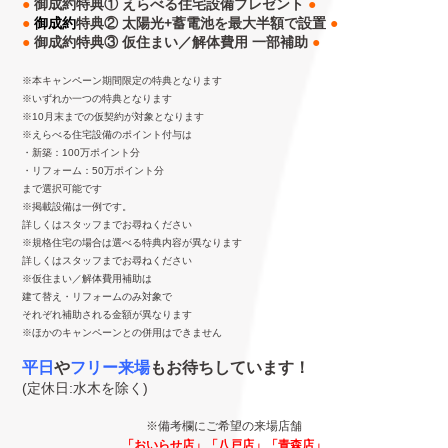
●
御成約特典①
えらべる住宅設備プレゼント
●
●
御成約
特典②
太陽光+蓄電池を最大半額で設置
●
●
御成約特典③
仮住まい／解体費用 一部補助
●
※本キャンペーン期間限定の特典となります
※いずれか一つの特典となります
※10月末までの仮契約が対象となります
※えらべる住宅設備のポイント付与は
・新築：100万ポイント分
・リフォーム：50万ポイント分
まで選択可能です
※掲載設備は一例です。
詳しくはスタッフまでお尋ねください
※規格住宅の場合は選べる特典内容が異なります
詳しくはスタッフまでお尋ねください
※仮住まい／解体費用補助は
建て替え・リフォームのみ対象で
それぞれ補助される金額が異なります
※ほかのキャンペーンとの併用はできません
平日
や
フリー来場
もお待ちしています！
(定休日:水木を除く)
※備考欄にご希望の来場店舗
「おいらせ店」「八戸店」「青森店」