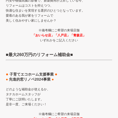
円安や物価高騰の影響で、新築費用が上昇している今、
リフォームはコストを抑えつつ、
快適な住まいを実現する選択のひとつとなっています。
愛着のある我が家をリフォームで
美しく住みやすい家にしませんか？
※備考欄にご希望の来場店舗
「おいらせ店」「八戸店」「青森店」
いずれかをご記入ください
■最大260万円のリフォーム補助金
■
●
●
子育てエコホーム支援事業
●
先進的窓リノベ2024事業
●
どのような補助金が使えるか、
タナカホームスタッフが
丁寧にご説明いたします。
是非一度、ご来場ください！
※備考欄にご希望の来場店舗