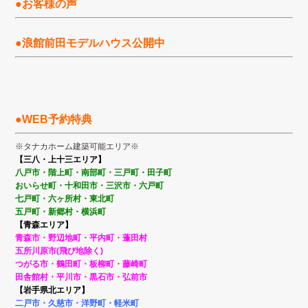
●お客様の声
●浪館前田モデルハウス公開中
●WEB予約特典
※タナカホーム建築可能エリア※
【三八・上十三エリア】
八戸市・階上町・南部町・
三戸町・田子町
おいらせ町・
十和田市・三沢市・六戸町
七戸町・
六ヶ所村・東北町
五戸町・新郷村・横浜町
【青森エリア】
青森市・野辺地町・平内町・蓬田村
五所川原市(飛び地除く)
つがる市・鶴田町・板柳町・藤崎町
田舎館村・平川市・黒石市・弘前市
【岩手県北エリア】
二戸市・久慈市・洋野町・
軽米町