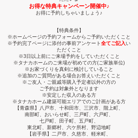
お得な特典キャンペーン開催中♪
お得に予約しちゃいましょう♪
【特典条件】
※ホームページの予約フォームからご予約いただくこと
※予約完了ページに添付の事前アンケート
全てご記入
い
ただくこと
※3日以上前にご来場予約をしていただくこと
※タナカホームのご来場が初めての方(ご家族単位)
※お家づくりを真剣に検討していること
※追加のご質問がある場合お答えいただくこと
※ご友人・ご親戚等購入予定者以外の方の
ご予約は対象外となります
※安定した収入のある方
※タナカホーム建築可能エリアでのご計画がある方
【青森県】八戸市、十和田市、三沢市、階上町、
南部町、おいらせ町、三戸町、六戸町、
七戸町、田子町、五戸町、
東北町、新郷村、六ケ所村、野辺地町
【岩手県】二戸市、久慈市、軽米町、