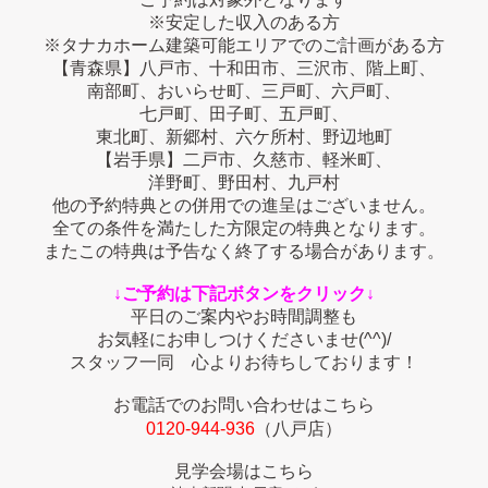
※安定した収入のある方
※タナカホーム建築可能エリアでのご計画がある方
【青森県】八戸市、十和田市、三沢市、階上町、
南部町、おいらせ町、三戸町、六戸町、
七戸町、田子町、五戸町、
東北町、新郷村、六ケ所村、野辺地町
【岩手県】二戸市、久慈市、軽米町、
洋野町、野田村、九戸村
他の予約特典との併用での進呈はございません。
全ての条件を満たした方限定の特典となります。
またこの特典は予告なく終了する場合があります。
↓ご予約は下記ボタンをクリック↓
平日のご案内やお時間調整も
お気軽にお申しつけくださいませ(^^)/
スタッフ一同 心よりお待ちしております！
お電話でのお問い合わせはこちら
0120-944-936
（八戸店）
見学会場はこちら