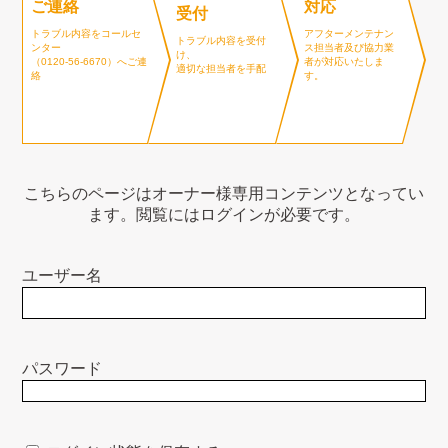
ご連絡
対応
受付
トラブル内容をコールセ
アフターメンテナン
トラブル内容を受付
ンター
ス担当者及び協力業
け、
（0120-56-6670​）へご連
者が対応いたしま
適切な担当者を手配
絡
す。
こちらのページはオーナー様専用コンテンツとなってい
ます。閲覧にはログインが必要です。
ユーザー名
パスワード