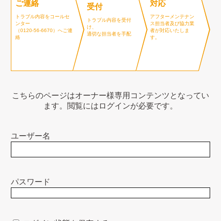
ご連絡
対応
受付
トラブル内容をコールセ
アフターメンテナン
トラブル内容を受付
ンター
ス担当者及び協力業
け、
（0120-56-6670​）へご連
者が対応いたしま
適切な担当者を手配
絡
す。
こちらのページはオーナー様専用コンテンツとなってい
ます。閲覧にはログインが必要です。
ユーザー名
パスワード