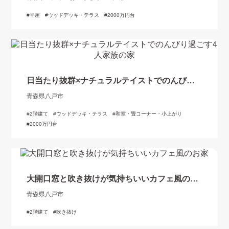
平屋
ウッドデッキ・テラス
2000万円台
日当たり抜群×ナチュラルテイストでのんびり
過ごす4人家族の家
青森県八戸市
2階建て
ウッドデッキ・テラス
和室・畳コーナー・小上がり
2000万円台
大開口窓と吹き抜けが気持ちいいカフェ風のお
家
青森県八戸市
2階建て
吹き抜け