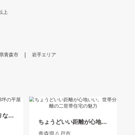
円以上
県青森市
岩手エリア
りな
ちょうどいい距離が心地い
い。世帯分離の二世帯住宅
青森県八戸市