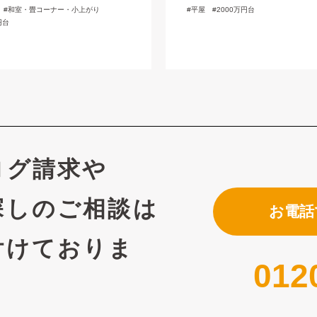
和室・畳コーナー・小上がり
平屋
2000万円台
円台
ログ請求や
探しのご相談は
お電話
付けておりま
012