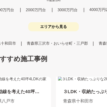
※建築当時
4000万
00万円台
2000万円台
3000万円台
エリアから見る
県十和田市
青森県三沢市・おいらせ町・三戸郡
青森
すすめ施工事例
動線を考えた40坪
３LDK・収納たっぷ
Kの家
28坪の平屋
県八戸市
青森県十和田市