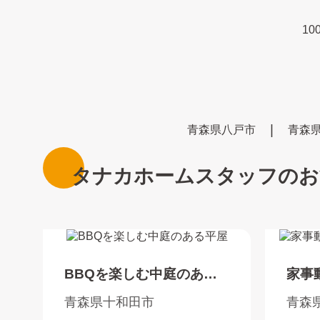
10
青森県八戸市
青森
タナカホームスタッフのお
BBQを楽しむ中庭のある
家事
平屋
4LD
青森県十和田市
青森