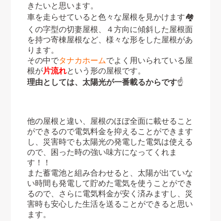
きたいと思います。
車を走らせていると色々な屋根を見かけます🏘
くの字型の切妻屋根、４方向に傾斜した屋根面
を持つ寄棟屋根など、様々な形をした屋根があ
ります。
その中で
タナカホーム
でよく用いられている屋
根が
片流れ
という形の屋根です。
理由としては、太陽光が一番載るからです
☝
他の屋根と違い、屋根のほぼ全面に載せること
ができるので電気料金を抑えることができます
し、災害時でも太陽光の発電した電気は使える
ので、困った時の強い味方になってくれま
す！！
また蓄電池と組み合わせると、太陽が出ていな
い時間も発電して貯めた電気を使うことができ
るので、さらに電気料金が安く済みますし、災
害時も安心した生活を送ることができると思い
ます。