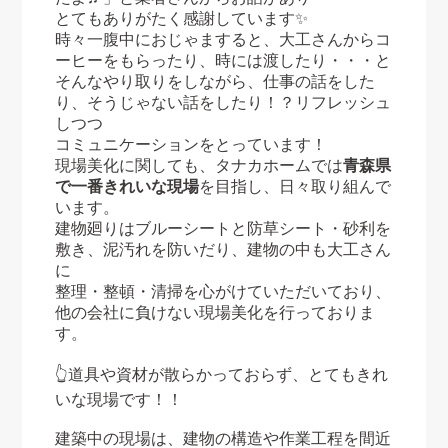
とてもありがたく感謝しています✨
時々一腹中におじゃますると、大工さんからコ
ーヒーをもらったり、時には渡したり・・・と
そんなやり取りをしながら、仕事の話をした
り、そうじゃない話をしたり！？リフレッシュ
しつつ
コミュニケーションをとっています！
現場美化に関しても、タナカホームでは
青森県
で一番きれいな現場
を目指し、日々取り組んで
います。
建物廻りはブルーシートと防草シート・砂利を
敷き、泥汚れを防いだり、建物の中も大工さん
に
整理・整頓・清掃を心がけていただいており、
他の会社に負けない現場美化を行っておりま
す。
👆道具や資材が散らかっておらず、とてもきれ
いな現場です！！
建築中の現場は、建物の構造や作業工程を間近