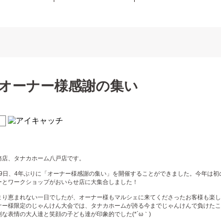
23オーナー様感謝の集い
！
務店、タナカホーム八戸店です。
8月19日、4年ぶりに「オーナー様感謝の集い」を開催することができました。今年は
ーとワークショップがおいらせ店に大集合しました！
まり恵まれない一日でしたが、オーナー様もマルシェに来てくださったお客様も楽し
ナー様限定のじゃんけん大会では、タナカホームが誇る今までじゃんけんで負けたこ
な表情の大人達と笑顔の子ども達が印象的でした(*´ω｀)