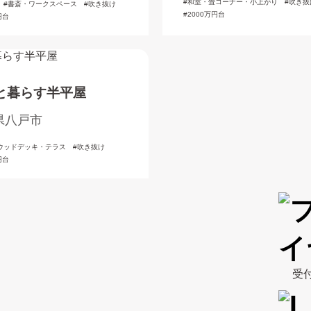
和室・畳コーナー・小上がり
吹き抜
書斎・ワークスペース
吹き抜け
2000万円台
円台
と暮らす半平屋
県八戸市
ウッドデッキ・テラス
吹き抜け
円台
受付