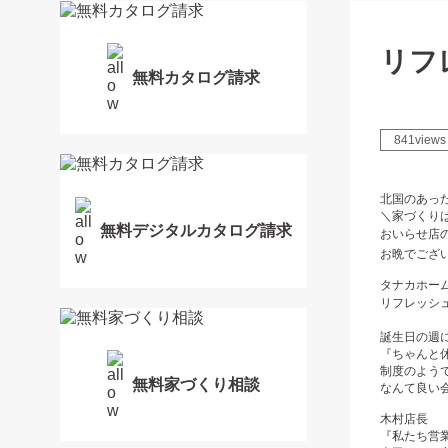
リフ
無料カタログ請求
841views
北国のあった
＼家づくりは
無料デジタルカタログ請求
おいらせ店の、
お晩でござい
タナカホーム
リフレッシ
誕生日の週
『ちゃんと休
制度のようです(
無料家づくり相談
なんて良い
木村店長
『私たち営