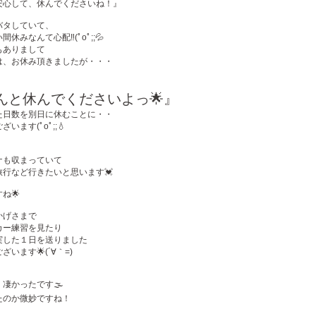
安心して、休んでくださいね！』
バタしていて、
休みなんて心配‼️(ﾟoﾟ;;💦
もありまして
は、お休み頂きましたが・・・
んと休んでくださいよっ🌟』
た日数を別日に休むことに・・
ございます
(ﾟoﾟ;;💧
ナも収まっていて
行など行きたいと思います💓
ね🌟
かげさまで
カー練習を見たり
実した１日を送りました
います🌟(´∀｀=)
凄かったです🌫
たのか微妙ですね！