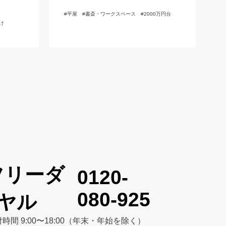
町・三戸郡
平屋
書斎・ワークスペース
2000万円台
け
0120-
080-925
時間 9:00〜18:00（年末・年始を除く）