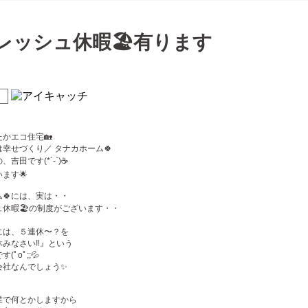
レッシュ休暇🏖有ります
かエコ住宅🏡
幸せづくり／ タナカホーム🍀
吉田です(*´-`)☕️
ます🌟
🍀には、実は・・
ュ休暇🏖の制度がございます・・
には、５連休〜？を
みなさい‼️』という
ﾟoﾟ;;💦
会社なんでしょう✨
業で何とかしますから