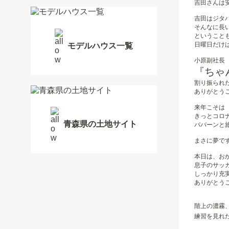
吉田さんは
吉田はジタ
そんなに長い間
ということ
日曜日だけ
モデルハウス一覧
小原副社長
『ちゃ
割り振られ
ありがとう
来年こそは
きっとコロ
青森県の土地サイト
ババーンと旅
まさに夢です
本日は、お
息子のサッ
しっかり充
ありがとうござ
階上の濃霧、
練習を見れ