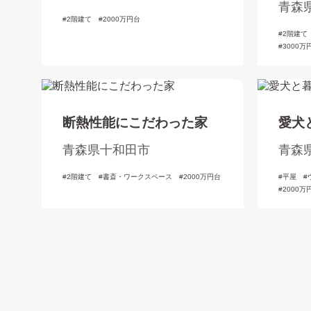
た洋
青森
2階建て
2000万円台
2階建て
3000万
断熱性能にこだわった家
愛犬
青森県十和田市
青森
2階建て
書斎・ワークスペース
2000万円台
平屋
2000万