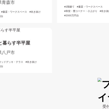
風デザインの家
県青森市
2階建て
書斎・ワークスペース
和室・畳コーナー・小上がり
吹き抜
書斎・ワークスペース
吹き抜け
2000万円台
円台
と暮らす半平屋
県八戸市
ウッドデッキ・テラス
吹き抜け
円台
受付