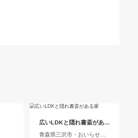
広いLDKと隠れ書斎がある
家
青森県三沢市・おいらせ