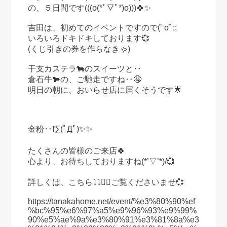
の、５日間です(((o(*ﾟ▽ﾟ*)o)))🍀✨
吉田は、初めてのイベントですので(ﾟoﾟ;;
いろいろドキドキしております💞
(くじ引きの券を作らなきゃ
)
干支カステラ🐄のスイーツと‥
倉石牛🐂の、ご馳走ですね
‥🤤
明日の朝に、おいらせ店に届くそうです🌟
金粉‥
❗️∑(ﾟДﾟ)✨✨
たくさんの皆様のご来店🍀
心より、お待ちしておりますね(*’▽’*)/💞
詳しくは、こちら⤵︎⤵︎💁‍♀️ご覧くださいませ💞
https://tanakahome.net/event/%e3%80%90%ef
%bc%95%e6%97%a5%e9%96%93%e9%99%
90%e5%ae%9a%e3%80%91%e3%81%8a%e3