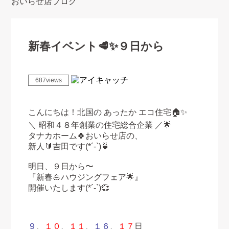
おいらせ店ブログ
新春イベント🥩✨９日から
687views
こんにちは！北国の あったか エコ住宅🏠✨
＼ 昭和４８年創業の住宅総合企業 ／🌟
タナカホーム🍀おいらせ店の、
新人🔰吉田です(*´-`)🍵
明日、９日から〜
『新春🎍ハウジングフェア🌟』
開催いたします(*´-`)💞
９
、
１０
、
１１
、
１６
、
１７
日