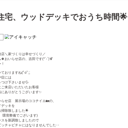
住宅、ウッドデッキでおうち時間🌟
務店＼家づくりは幸せづくり／
おいらせ店の、吉田です(*´-`)
🍹
〜！
おりますね(ﾟoﾟ;;
中症には
つけ下さいませ💦
にご来店いただいたお客様
当にありがとうございます✨
いらせ店 展示場のココチイエ🏡の、
ドデッキを
掃除致しました🌟
、環境整備でございます)
ースを新調致しましたので
ビッチャビチャにはなりませんでした‥