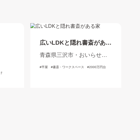
広いLDKと隠れ書斎がある
家
青森県三沢市・おいらせ
町・三戸郡
平屋
書斎・ワークスペース
2000万円台
け