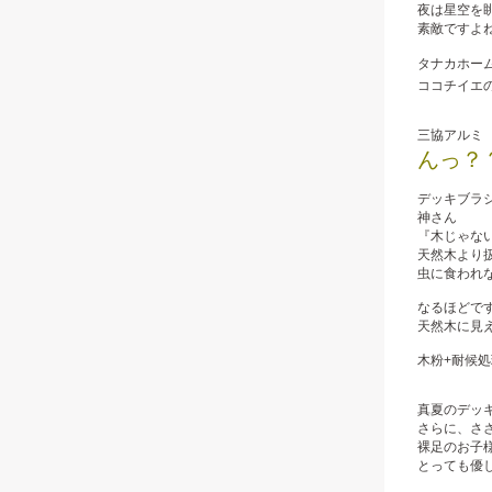
夜は星空を
素敵ですよね🌟
タナカホー
ココチイエ
三協アルミ
んっ？
デッキブラ
神さん
『木じゃな
天然木より
虫に食われ
なるほどです
天然木に見
木粉+耐候
真夏のデッ
さらに、さ
裸足のお子様
とっても優し