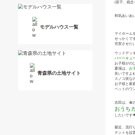
(若干、残念
和気あいあ
モデルハウス一覧
マイホーム
せっかくで
充実させた
ウッドデッ
バーベキュ
お子様がの
夏場は、
お
青森県の土地サイト
良いですよ
スノコ状な
お子様と家
ペットのワン
吉田は、傘
おうちカ
したいです🌟(
最近、流行
テントを設