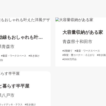
大容量収納がある家
動線もおしゃれも叶え
青森県十和田市
風デザインの家
県青森市
2階建て
書斎・ワークスペース
和室・畳コーナー・小上がり
吹き抜
書斎・ワークスペース
吹き抜け
2000万円台
円台
と暮らす半平屋
県八戸市
ウッドデッキ・テラス
吹き抜け