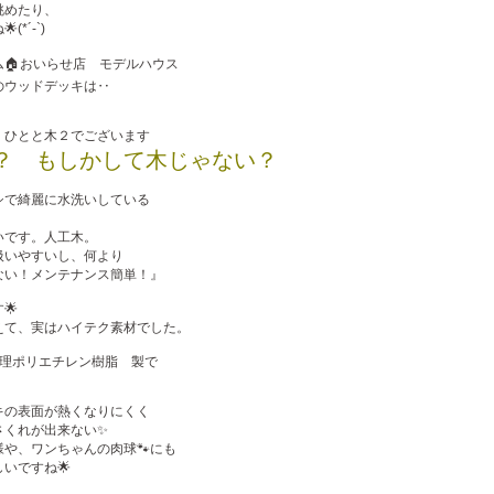
眺めたり、
(*´-`)
ム🏠おいらせ店 モデルハウス
のウッドデッキは‥
 ひとと木２でございます
？ もしかして木じゃない？
シで綺麗に水洗いしている
いです。人工木。
扱いやすいし、何より
ない！メンテナンス簡単！』
🌟
えて、実はハイテク素材でした。
処理ポリエチレン樹脂 製で
キの表面が熱くなりにくく
さくれが出来ない✨
や、ワンちゃんの肉球🐾にも
いですね🌟