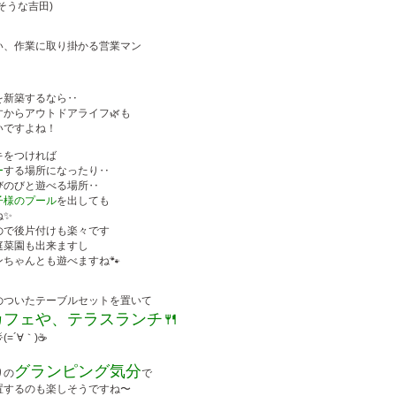
そうな吉田)
い、作業に取り掛かる営業マン
を新築するなら‥
すからアウトドアライフ
🌿
も
いですよね！
キをつければ
ー
する場所になったり‥
びのびと遊べる場所‥
子様のプール
を出しても
ね✨
ので後片付けも楽々です
庭菜園も出来ますし
ちゃんとも遊べますね🐾
のついたテーブルセットを置いて
フェや、テラスランチ🍴
=´∀｀)☕️
グランピング気分
りの
で
置するのも楽しそうですね〜