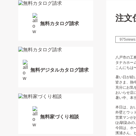
注文
無料カタログ請求
975views
八戸市の工
タナカホーム
こんにちは
無料デジタルカタログ請求
暑い日が続いて
皆さま、熱
充分にお気を
おいらせ店
暑い中、本
本日は、お
外壁とウッ
無料家づくり相談
営業マンがお
(お馴染みの
今回は、ホ
濱浦さん、