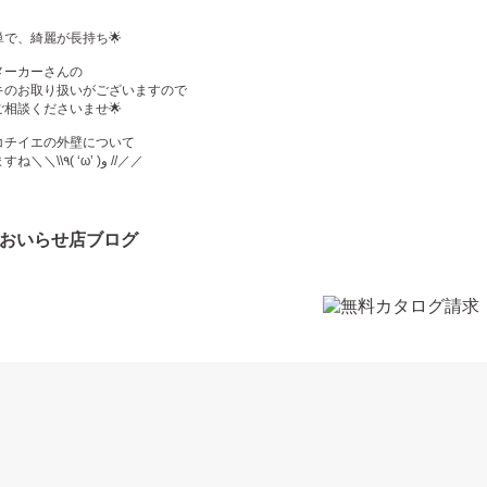
で、綺麗が長持ち🌟
メーカーさんの
キのお取り扱いがございますので
相談くださいませ🌟
コチイエの外壁について
お伝え致しますね＼＼\\٩( ‘ω’ )و //／／
おいらせ店ブログ