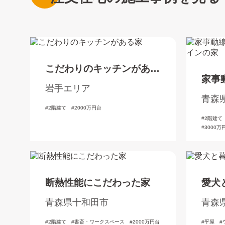
こだわりのキッチンがある
家事
家
岩手エリア
た洋
青森
2階建て
2000万円台
2階建て
3000万
断熱性能にこだわった家
愛犬
青森県十和田市
青森
2階建て
書斎・ワークスペース
2000万円台
平屋