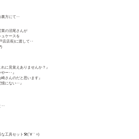
の裏方にて‥
営業の沼尾さんが
シュケースを
戸店店長)に渡して‥
)
これに見覚えありませんか？』
いやー‥』
山崎さんのだと思います』
記憶にない‥』
と‥
工具セット🛠(´∀｀=)