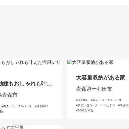
大容量収納がある家
動線もおしゃれも叶え
青森県十和田市
風デザインの家
県青森市
2階建て
書斎・ワークスペース
和室・畳コーナー・小上がり
吹き抜
書斎・ワークスペース
吹き抜け
2000万円台
円台