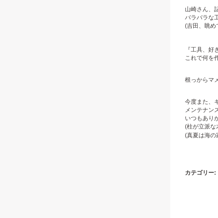
山崎さん、
バラバラな工
(吉田、眺め
『工具、好
これで何を
根っからマメ
今度また、
メンテナンスを
いつもありが
(柱が立派な
(真夏は海の
カテゴリー: