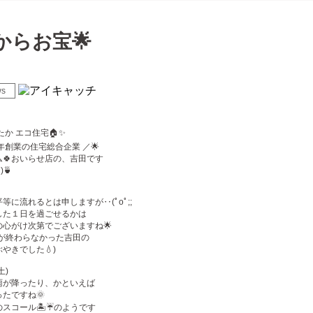
からお宝🌟
ws
たか エコ住宅🏠✨
年創業の住宅総合企業 ／🌟
🍀おいらせ店の、吉田です
)🍵
等に流れるとは申しますが‥(ﾟoﾟ;;
した１日を過ごせるかは
心がけ次第でございますね🌟
標が終わらなかった吉田の
やきでした💧)
土)
雨が降ったり、かといえば
たですね🌞
スコール🏝☔️のようです