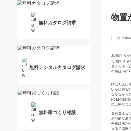
物置
無料カタログ請求
1,013vie
北国の あっ
＼ 昭和４８
タナカホーム
無料デジタルカタログ請求
今晩は〜(*´-`
時は万人に平
いかに充実
なかなか人の
(今日の目
自己中なつぶ
無料家づくり相談
５月２９日(
局地的な豪
午後は暑かっ
まるで南国の