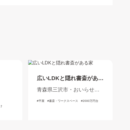
広いLDKと隠れ書斎がある
家
青森県三沢市・おいらせ
町・三戸郡
平屋
書斎・ワークスペース
2000万円台
け