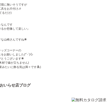
記憶に無いそうですが
具をお片付け🎶
てるだけ)
きなんです
作るか想像して楽しい』
な山崎さんですね🌟
キッズコーナーの
お願いしました(*´-`)💦
とうございます🌟
木材で歯が立ちません)
家みたいに飾る気は満々です🏝)
おいらせ店ブログ