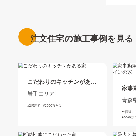
注文住宅の施工事例を見る
こだわりのキッチンがある
家事
家
岩手エリア
た洋
青森
2階建て
2000万円台
2階建て
3000万