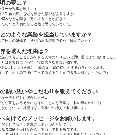
の頃の夢は？
セラーか臨床心理士です。
響「Dr倫太郎」などを受けた部分がありますが、
の悩みなどを聞き、寄り添うことが好きで、
てたらなと子供ながら漠然と思っていました。
、どのような業務を担当していますか？
して日々の研修で、学びのある環境で必死に励んでいます。
業界を選んだ理由は？
に立って考えることができる人材になりたいと思い選ばせて頂きました。
ことはお客様にとって非常に大きなお買い物です。
声を1つ1つに耳を傾け、最適なお家の提供をする必要があります。
通じて、相手の立場に立って考えることができる人材になりたいです。
への熱い想いやこだわりを教えてください
細な一声を絶対に逃がしません。
ほど小事をおろそかにしない」という言葉は、私の座右の銘です。
だからといって軽視せず、全集中の構えで取り組みます。
様へ向けてのメッセージをお願いします。
すが少しでも早く先輩方に追いつきたいです。
に𠮟咤激励を受けながら、努力して参る所存です。
足して頂けるようなお家の提供をし、お客様を笑顔にしたいです！