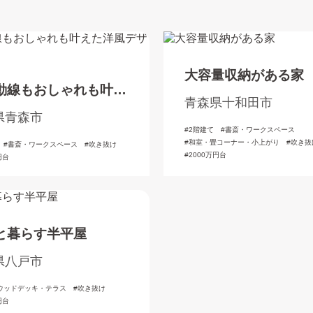
大容量収納がある家
動線もおしゃれも叶え
青森県十和田市
風デザインの家
県青森市
2階建て
書斎・ワークスペース
和室・畳コーナー・小上がり
吹き抜
書斎・ワークスペース
吹き抜け
2000万円台
円台
と暮らす半平屋
県八戸市
ウッドデッキ・テラス
吹き抜け
円台