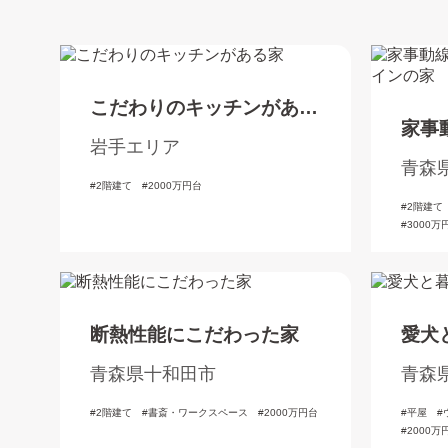
こだわりのキッチンがある
家事
家
岩手エリア
た洋
青森
2階建て
2000万円台
2階建て
3000万
断熱性能にこだわった家
愛犬
青森県十和田市
青森
2階建て
書斎・ワークスペース
2000万円台
平屋
2000万