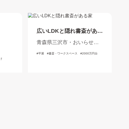
広いLDKと隠れ書斎がある
家
青森県三沢市・おいらせ
町・三戸郡
平屋
書斎・ワークスペース
2000万円台
け