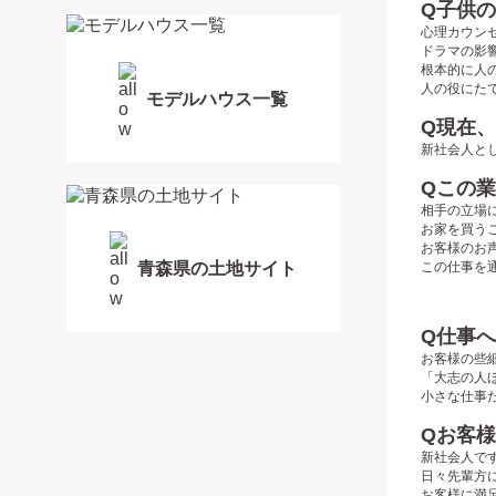
Q子供
心理カウン
ドラマの影
根本的に人
人の役にた
モデルハウス一覧
Q現在
新社会人と
Qこの
相手の立場
お家を買う
お客様のお
この仕事を
青森県の土地サイト
Q仕事
お客様の些
「大志の人
小さな仕事
Qお客
新社会人で
日々先輩方
お客様に満