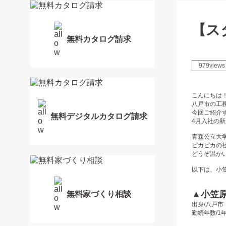
【ス
無料カタログ請求
979views
こんにちは
八戸市の工
今回ご紹介
無料デジタルカタログ請求
4月入社の
青森公立大
ピカピカの
どうぞ温か
以下は、小
▲小笠
無料家づくり相談
出身/八戸市
勤続年数/1