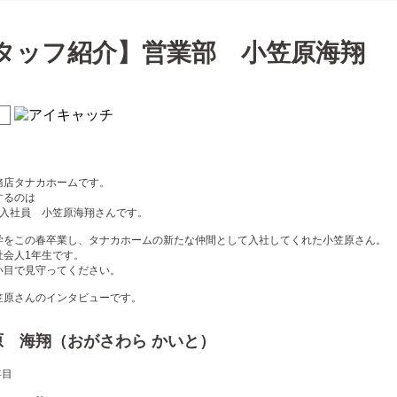
タッフ紹介】営業部 小笠原海翔
！
務店タナカホームです。
するのは
新入社員 小笠原海翔さんです。
学をこの春卒業し、タナカホームの新たな仲間として入社してくれた小笠原さん。
社会人1年生です。
い目で見守ってください。
笠原さんのインタビューです。
原 海翔（おがさわら かいと）
年目