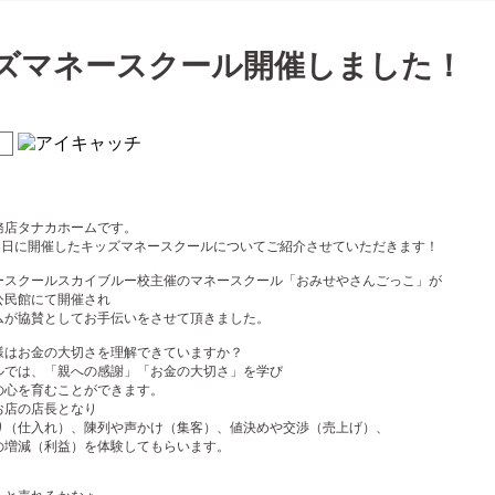
ズマネースクール開催しました！
！
務店タナカホームです。
18日に開催したキッズマネースクールについてご紹介させていただきます！
ースクールスカイブルー校主催のマネースクール「おみせやさんごっこ」が
公民館にて開催され
ムが協賛としてお手伝いをさせて頂きました。
様はお金の大切さを理解できていますか？
ルでは、「親への感謝」「お金の大切さ」を学び
の心を育むことができます。
お店の店長となり
り（仕入れ）、陳列や声かけ（集客）、値決めや交渉（売上げ）、
の増減（利益）を体験してもらいます。