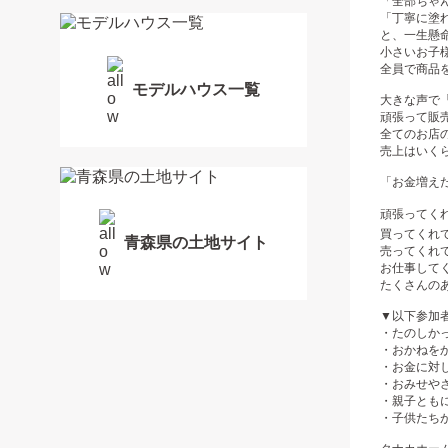
「全部ちゃ
「丁寧に塗
と、一生懸
小さいお子
全員で商品
モデルハウス一覧
大きな声で
頑張って販
全てのお店
売上はいく
「お金増え
頑張ってくれ
買ってくれ
青森県の土地サイト
売ってくれ
お仕事して
たくさんの
▼以下参加
・たのしか
・おかねを
・お金に対
・おみせや
・親子とも
・子供たち