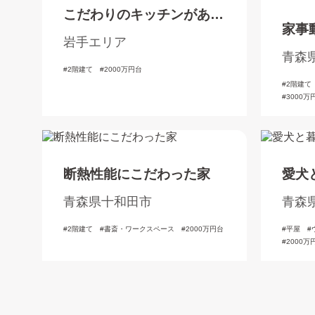
こだわりのキッチンがある
家事
家
岩手エリア
た洋
青森
2階建て
2000万円台
2階建て
3000万
断熱性能にこだわった家
愛犬
青森県十和田市
青森
2階建て
書斎・ワークスペース
2000万円台
平屋
2000万