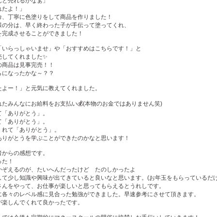
んと売れるかなぁ」
れたよ！」
命、丁寧に色塗りをして商品を作りました！
様の分は、早く終わった子が手伝って塗ってくれ、
を完成させることができました！
「いらっしゃいませ」や「おすすめはこちらです！」と
売してくれました✨
の商品は見事完売！！
らになったかな～？？
たよー！」と元気に教えてくれました。
たみんなにお給料をお支払い💰(本物のお金ではありません笑)
て「ありがとう」。
て「ありがとう」。
くれて「ありがとう」。
ありがとうを学ぶことができたのかなと思います！
者からの感想です。
った！
かぞえるのが、たいへんだったけど たのしかったよ
して少し知識や興味が出てきていると良いなと思います。(お年玉をもらっているだけ
さんをやって、お仕事が楽しいと思ってもらえるとうれしです。
に各々のレベル感に見合った勉強ができました。早速参考にさせて頂きます。
が楽しんでくれて良かったです。