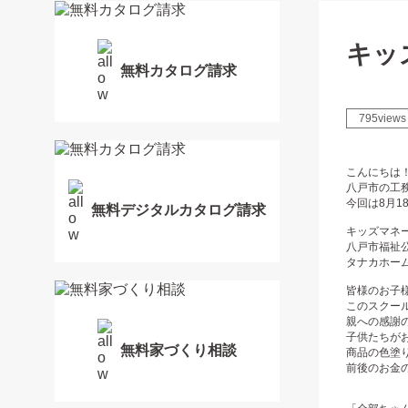
キッ
無料カタログ請求
795views
こんにちは
八戸市の工
今回は8月
無料デジタルカタログ請求
キッズマネ
八戸市福祉
タナカホー
皆様のお子
このスクー
親への感謝
子供たちが
無料家づくり相談
商品の色塗
前後のお金