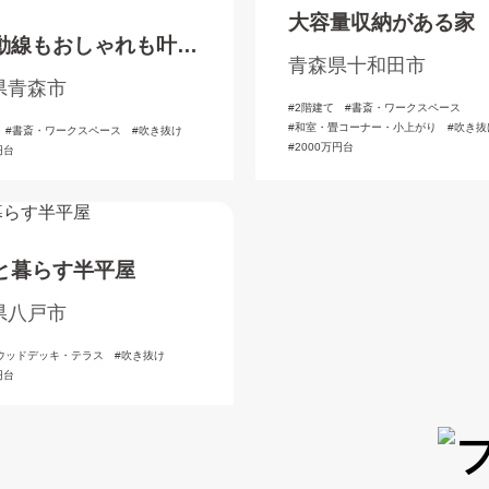
大容量収納がある家
動線もおしゃれも叶え
青森県十和田市
風デザインの家
県青森市
2階建て
書斎・ワークスペース
和室・畳コーナー・小上がり
吹き抜
書斎・ワークスペース
吹き抜け
2000万円台
円台
と暮らす半平屋
県八戸市
ウッドデッキ・テラス
吹き抜け
円台