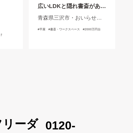
広いLDKと隠れ書斎がある
家
青森県三沢市・おいらせ
町・三戸郡
平屋
書斎・ワークスペース
2000万円台
け
0120-