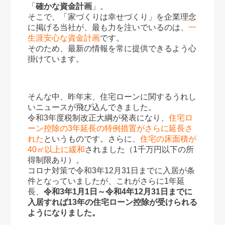
「
確かな資金計画
」。
そこで、「家づくりは幸せづくり」を企業理念
に掲げる当社が、最も力を注いでいるのは、
一
生涯安心な資金計画
です。
そのため、最新の情報を常に提供できるよう心
掛けています。
そんな中、昨年末、住宅ローンに関するうれし
いニュースが飛び込んできました。
令和3年度税制改正大綱が発表になり、
住宅ロ
ーン控除の3年延長の特例措置がさらに延長さ
れた
というものです。さらに、
住宅の床面積が
40㎡以上に緩和
されました（1千万円以下の所
得制限あり）。
コロナ対策で令和3年12月31日までに入居が条
件となっていましたが、これがさらに1年延
長、
令和3年1月1日～令和4年12月31日までに
入居すれば13年の住宅ローン控除が受けられる
ようになりました。