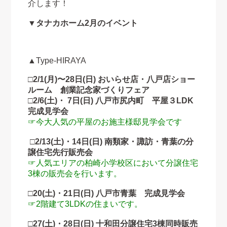
介します！
▼タナカホーム2月のイベント
▲Type-HIRAYA
□2/1(月)〜28日(日) おいらせ店・八戸店ショー
ルーム 創業記念家づくりフェア
□2/6(土)・ 7日(日) 八戸市尻内町 平屋３LDK
完成見学会
☞今大人気の平屋のお施主様邸見学会です
□2/13(土)・14日(日) 南類家・諏訪・青葉の分
譲住宅先行販売会
☞人気エリアの柏崎小学校区において分譲住宅
3棟の販売会を行います。
□20(土)・21日(日) 八戸市青葉 完成見学会
☞2階建て3LDKの住まいです。
□27(土)・28日(日) 十和田分譲住宅3棟同時販売