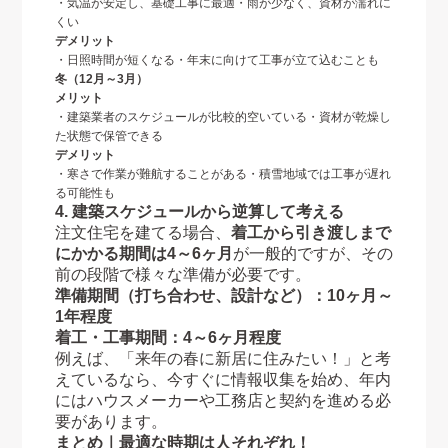
・気温が安定し、基礎工事に最適・雨が少なく、資材が濡れに
くい
デメリット
・日照時間が短くなる・年末に向けて工事が立て込むことも
冬（12月～3月）
メリット
・建築業者のスケジュールが比較的空いている・資材が乾燥し
た状態で保管できる
デメリット
・寒さで作業が難航することがある・積雪地域では工事が遅れ
る可能性も
4. 建築スケジュールから逆算して考える
注文住宅を建てる場合、
着工から引き渡しまで
にかかる期間は4～6ヶ月
が一般的ですが、その
前の段階で様々な準備が必要です。
準備期間（打ち合わせ、設計など）：10ヶ月～
1年程度
着工・工事期間：4～6ヶ月程度
例えば、「来年の春に新居に住みたい！」と考
えているなら、今すぐに情報収集を始め、年内
にはハウスメーカーや工務店と契約を進める必
要があります。
まとめ｜最適な時期は人それぞれ！