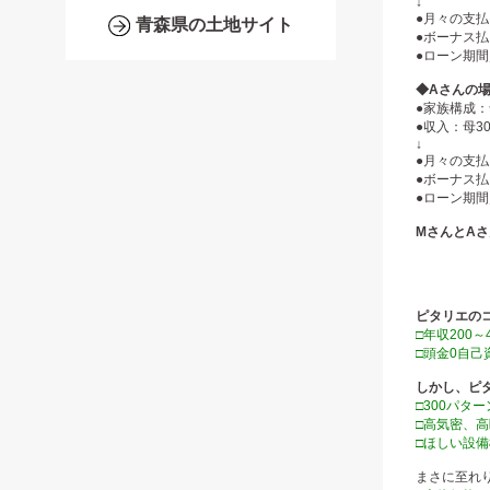
↓
●月々の支払い
青森県の土地サイト
●ボーナス払
●ローン期間
◆Aさんの場
●家族構成：
●収入：母3
↓
●月々の支払い
●ボーナス払
●ローン期間
MさんとA
ピタリエの
□年収200
□頭金0自己
しかし、ピ
□300パ
□高気密、
□ほしい設
まさに至れ