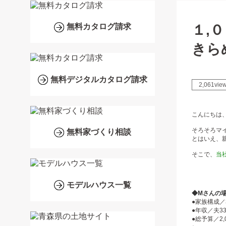
１,
無料カタログ請求
きら
無料デジタルカタログ請求
2,061vie
こんにちは
そろそろマ
無料家づくり相談
とはいえ、
そこで、
当
モデルハウス一覧
◆Mさんの場
●家族構成／
●年収／夫3
●総予算／2,