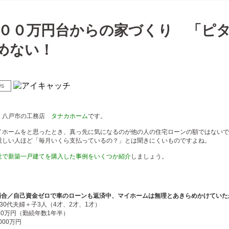
０００万円台からの家づくり 「ピ
めない！
ws
、八戸市の工務店
タナカホーム
です。
イホームをと思ったとき、真っ先に気になるのが他の人の住宅ローンの額ではないで
親しい人ほど「毎月いくら支払っているの？」とは聞きにくいものですよね。
社で新築一戸建てを購入した事例をいくつか紹介
しましょう。
合／自己資金ゼロで車のローンも返済中、マイホームは無理とあきらめかけていたが、
30代夫婦＋子3人（4才、2才、1才）
30万円（勤続年数1年半）
000万円