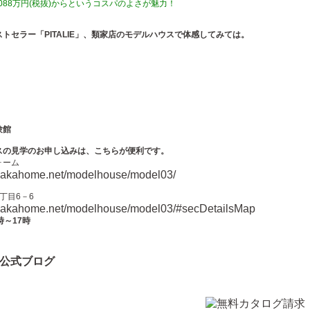
,088万円(税抜)からというコスパのよさが魅力！
トセラー「PITALIE」、類家店のモデルハウスで体感してみては。
験館
スの見学のお申し込みは、こちらが便利です。
ォーム
tanakahome.net/modelhouse/model03/
丁目6－6
tanakahome.net/modelhouse/model03/#secDetailsMap
時～17時
公式ブログ