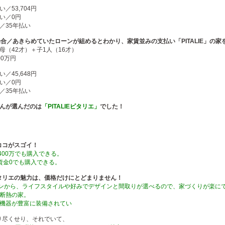
／53,704円
い／0円
／35年払い
合／あきらめていたローンが組めるとわかり、家賃並みの支払い「PITALIE」の家
母（42才）＋子1人（16才）
00万円
／45,648円
い／0円
／35年払い
さんが選んだのは
「PITALIEピタリエ」
でした！
ココがスゴイ！
～400万でも購入できる。
資金0でも購入できる。
タリエの魅力は、価格だけにとどまりません！
ターンから、ライフスタイルや好みでデザインと間取りが選べるので、家づくりが楽に
高断熱の家。
備機器が豊富に装備されてい
り尽くせり、それでいて、