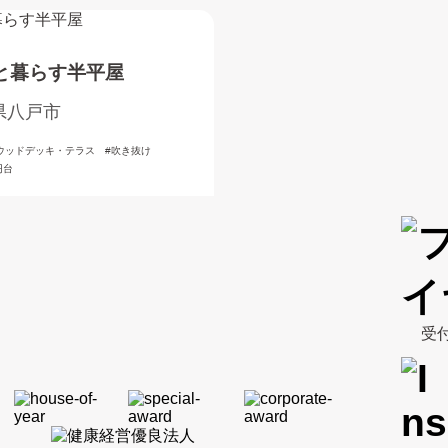
と暮らす半平屋
県八戸市
ウッドデッキ・テラス
吹き抜け
円台
受付