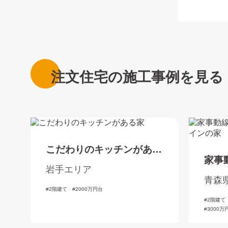
注文住宅の施工事例を見る
こだわりのキッチンがある
家事
家
岩手エリア
た洋
青森
2階建て
2000万円台
2階建て
3000万