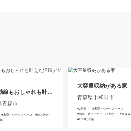
大容量収納がある家
動線もおしゃれも叶え
青森県十和田市
風デザインの家
県青森市
2階建て
書斎・ワークスペース
和室・畳コーナー・小上がり
吹き抜
書斎・ワークスペース
吹き抜け
2000万円台
円台