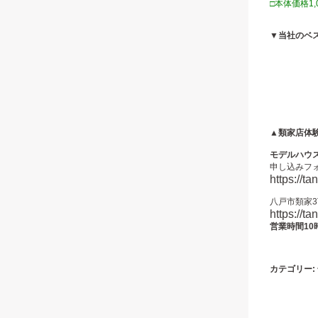
□本体価格1
▼当社のベス
▲類家店体
モデルハウ
申し込みフ
https://
八戸市類家3
https://
営業時間10
カテゴリー: