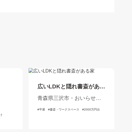
広いLDKと隠れ書斎がある
家
青森県三沢市・おいらせ
町・三戸郡
平屋
書斎・ワークスペース
2000万円台
け