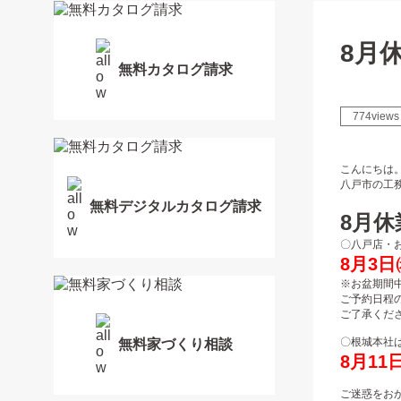
8月
無料カタログ請求
774views
こんにちは
八戸市の工
無料デジタルカタログ請求
8月
〇八戸店・
8月3日
※お盆期間
ご予約日程
ご了承くだ
〇根城本社
無料家づくり相談
8月11
ご迷惑をお