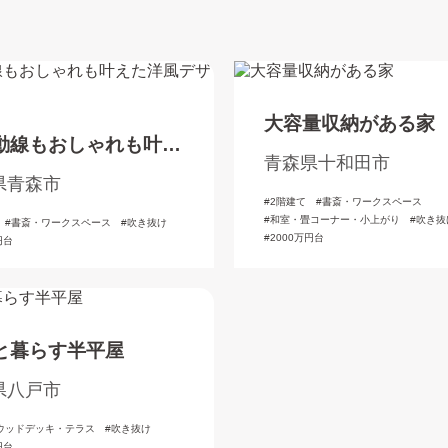
大容量収納がある家
動線もおしゃれも叶え
青森県十和田市
風デザインの家
県青森市
2階建て
書斎・ワークスペース
和室・畳コーナー・小上がり
吹き抜
書斎・ワークスペース
吹き抜け
2000万円台
円台
と暮らす半平屋
県八戸市
ウッドデッキ・テラス
吹き抜け
円台