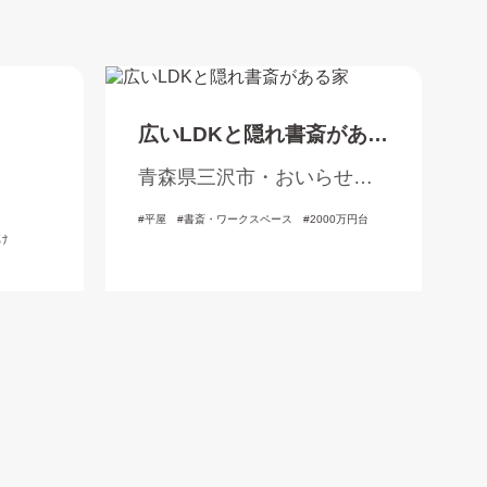
広いLDKと隠れ書斎がある
家
青森県三沢市・おいらせ
町・三戸郡
平屋
書斎・ワークスペース
2000万円台
け