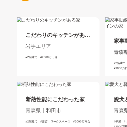
こだわりのキッチンがある
家事
家
岩手エリア
た洋
青森
2階建て
2000万円台
2階建て
3000万
断熱性能にこだわった家
愛犬
青森県十和田市
青森
2階建て
書斎・ワークスペース
2000万円台
平屋
2000万