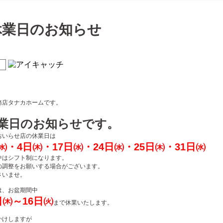
休業日のお知らせ
。
務店タナカホームです。
休業日のお知らせです。
おいらせ店の休業日は
㈬・4日㈭・17日㈬・24日㈬・25日㈭・31日㈬
中はシフト制になります。
の調整をお願いする場合がございます。
さいませ。
は、お盆期間中
日㈭～16日㈫
まで休業いたします。
かけしますが